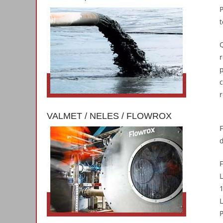
P
t
Q
r
p
c
r
VALMET / NELES / FLOWROX
F
d
F
L
1
L
P