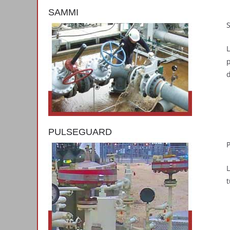
SAMMI
S
L
p
d
PULSEGUARD
t