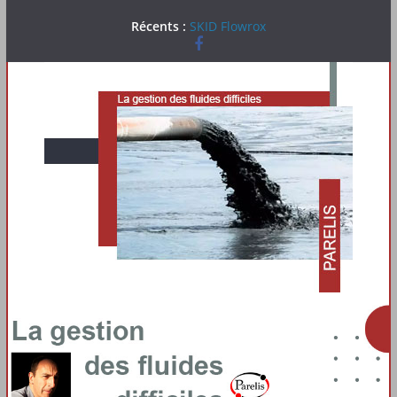
Passer
Récents :
SKID Flowrox
au
contenu