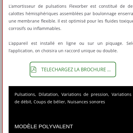
L’amortisseur de pulsations Flexorber est constitué de d
calottes hémisphériques assemblées par boulonnage enserr
une membrane flexible. Il est optimisé pour les fluides toxiqu
corrosifs ou inflammables.
L’appareil est installé en ligne ou sur un piquage. Se
l’application, on choisira un raccord unique ou double.
TELECHARGEZ LA BROCHURE ...
Pulsations, Dilatation, Variations de pression, Variations
de débit, Coups de bélier, Nuisances sonores
MODÈLE POLYVALENT